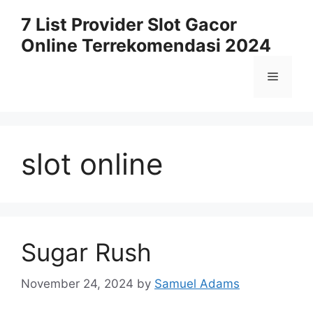
Skip
7 List Provider Slot Gacor
to
Online Terrekomendasi 2024
content
Menu
slot online
Sugar Rush
November 24, 2024
by
Samuel Adams