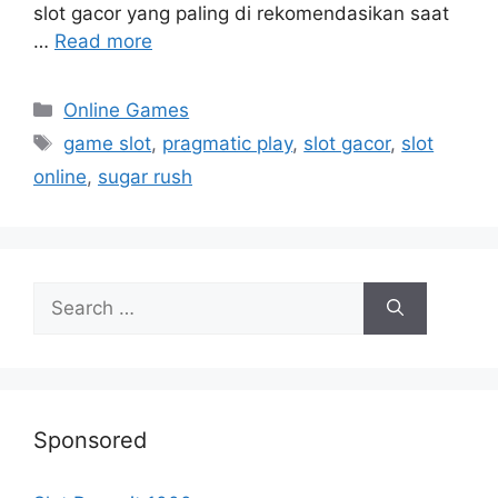
slot gacor yang paling di rekomendasikan saat
…
Read more
C
Online Games
a
T
game slot
,
pragmatic play
,
slot gacor
,
slot
t
a
online
,
sugar rush
e
g
g
s
o
r
S
i
e
e
a
s
r
c
h
Sponsored
f
o