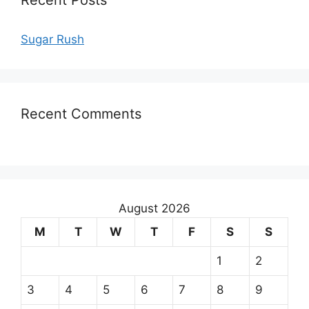
Sugar Rush
Recent Comments
August 2026
M
T
W
T
F
S
S
1
2
3
4
5
6
7
8
9