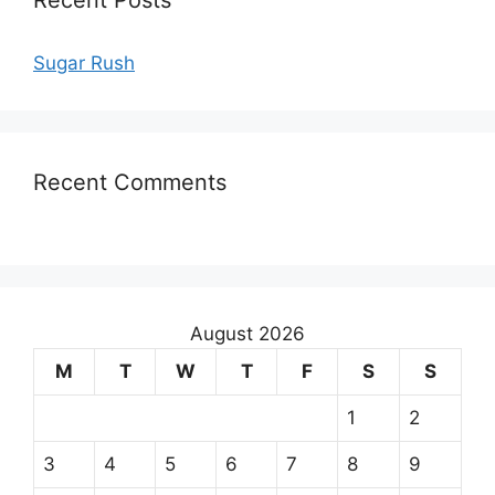
Sugar Rush
Recent Comments
August 2026
M
T
W
T
F
S
S
1
2
3
4
5
6
7
8
9