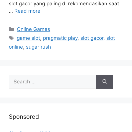
slot gacor yang paling di rekomendasikan saat
…
Read more
C
Online Games
a
T
game slot
,
pragmatic play
,
slot gacor
,
slot
t
a
online
,
sugar rush
e
g
g
s
o
r
S
i
e
e
a
s
r
c
h
Sponsored
f
o